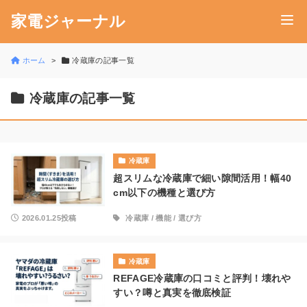
家電ジャーナル
ホーム
冷蔵庫の記事一覧
冷蔵庫の記事一覧
冷蔵庫
超スリムな冷蔵庫で細い隙間活用！幅40
cm以下の機種と選び方
2026.01.25投稿
冷蔵庫
/
機能
/
選び方
冷蔵庫
REFAGE冷蔵庫の口コミと評判！壊れや
すい？噂と真実を徹底検証