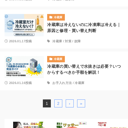
冷蔵庫
冷蔵庫は冷えないのに冷凍庫は冷える｜
原因と修理・買い替え判断
2026.01.17投稿
冷蔵庫
/
対策
/
故障
冷蔵庫
冷蔵庫の買い替えで水抜きは必要？いつ
からするべきか手順を解説！
2026.01.16投稿
お手入れ方法
/
冷蔵庫
1
2
›
»