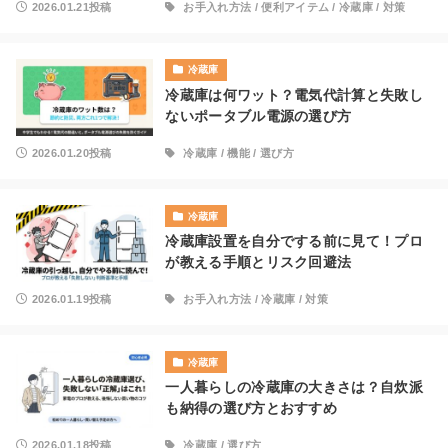
2026.01.21投稿
お手入れ方法
/
便利アイテム
/
冷蔵庫
/
対策
冷蔵庫
冷蔵庫は何ワット？電気代計算と失敗し
ないポータブル電源の選び方
2026.01.20投稿
冷蔵庫
/
機能
/
選び方
冷蔵庫
冷蔵庫設置を自分でする前に見て！プロ
が教える手順とリスク回避法
2026.01.19投稿
お手入れ方法
/
冷蔵庫
/
対策
冷蔵庫
一人暮らしの冷蔵庫の大きさは？自炊派
も納得の選び方とおすすめ
2026.01.18投稿
冷蔵庫
/
選び方