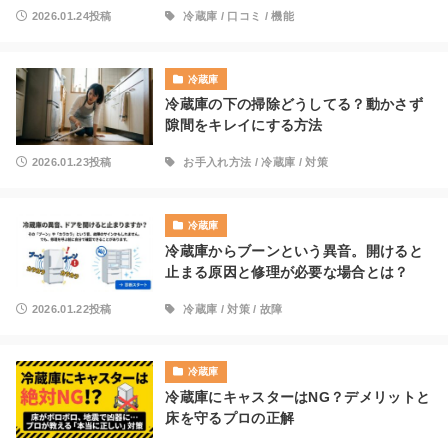
2026.01.24投稿
冷蔵庫
/
口コミ
/
機能
冷蔵庫
冷蔵庫の下の掃除どうしてる？動かさず
隙間をキレイにする方法
2026.01.23投稿
お手入れ方法
/
冷蔵庫
/
対策
冷蔵庫
冷蔵庫からブーンという異音。開けると
止まる原因と修理が必要な場合とは？
2026.01.22投稿
冷蔵庫
/
対策
/
故障
冷蔵庫
冷蔵庫にキャスターはNG？デメリットと
床を守るプロの正解