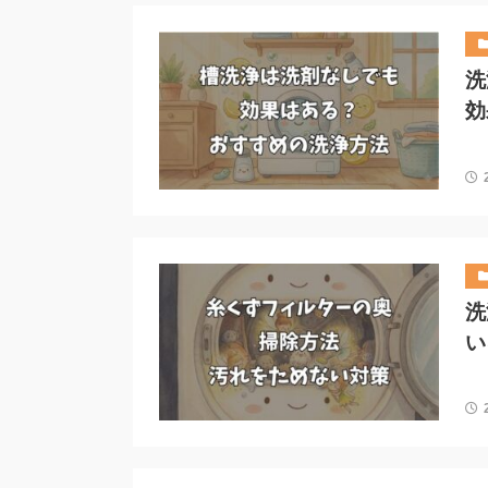
洗
効
洗
い