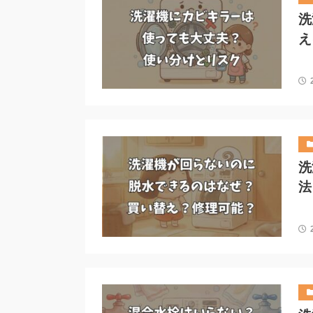
洗
え
洗
法