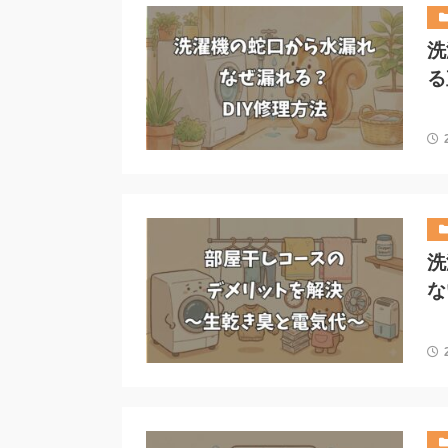
洗
る
洗
な