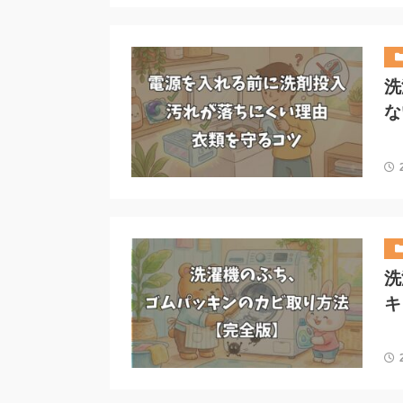
洗
な
洗
キ